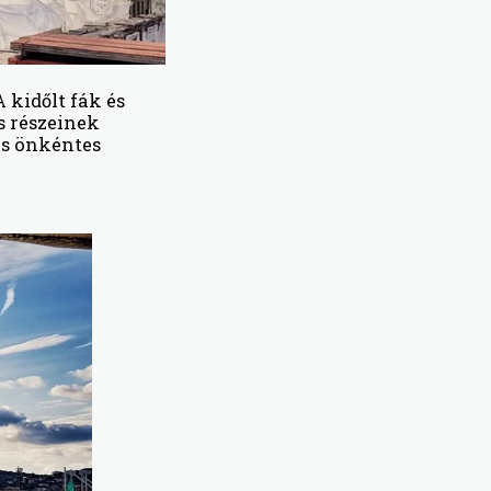
A kidőlt fák és
s részeinek
és önkéntes