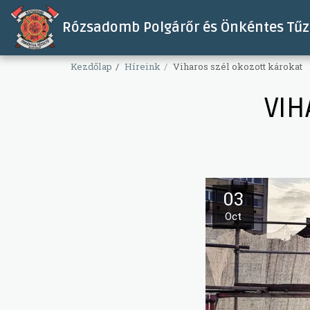
Rózsadomb Polgárőr és Önkéntes Tűzo
Kezdőlap
Híreink
Viharos szél okozott károkat
VIH
03
Oct