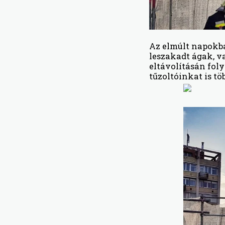
Az elmúlt napokban
leszakadt ágak, v
eltávolításán fol
tűzoltóinkat is tö