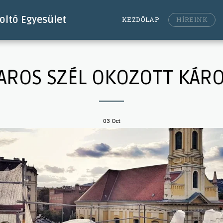
ltó Egyesület
KEZDŐLAP
HÍREINK
AROS SZÉL OKOZOTT KÁR
03
Oct