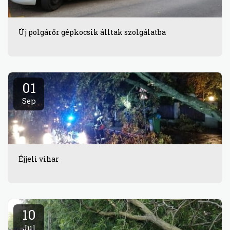
Új polgárőr gépkocsik álltak szolgálatba
01
Sep
Éjjeli vihar
10
Jul