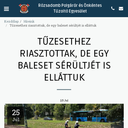
Rózsadomb Polgárőr és Önkéntes
Tűzoltó Egyesület
Kezdőlap
Híreink
Tűzesethez riasztottak, de egy baleset sérültjét is elláttuk
TŰZESETHEZ
RIASZTOTTAK, DE EGY
BALESET SÉRÜLTJÉT IS
ELLÁTTUK
25
Jul
25
Jul