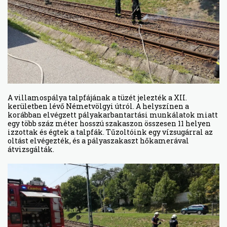
A villamospálya talpfájának a tüzét jelezték a XII.
kerületben lévő Németvölgyi útról. A helyszínen a
korábban elvégzett pályakarbantartási munkálatok miatt
egy több száz méter hosszú szakaszon összesen 11 helyen
izzottak és égtek a talpfák. Tűzoltóink egy vízsugárral az
oltást elvégezték, és a pályaszakaszt hőkamerával
átvizsgálták.