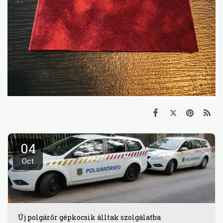
04
Oct
Új polgárőr gépkocsik álltak szolgálatba