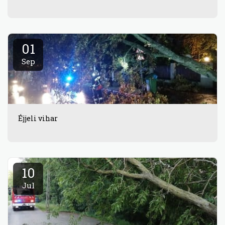
01
Sep
Éjjeli vihar
10
Jul