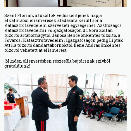
Szent Flórián, a tűzoltók védőszentjének napja
alkalmából elismerések átadására került sor a
Katasztrófavédelem szervezeti egységeinél. Az Országos
Katasztrófavédelmi Főigazgatóságon dr. Góra Zoltán
tűzoltó altábornagytól Jánosa Bence önkéntes tűzoltó, a
Fővárosi Katasztrófavédelmi Igazgatóságon pedig Lipták
Attila tűzoltó dandártábornoktól Bene András önkéntes
tűzoltó vehetett át elismerést.
Minden elismerésben részesült bajtársnak szívből
gratulálunk!