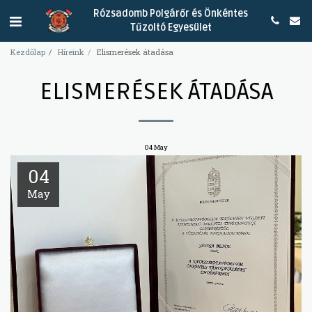
Rózsadomb Polgárőr és Önkéntes
Tűzoltó Egyesület
Kezdőlap
Híreink
Elismerések átadása
ELISMERÉSEK ÁTADÁSA
04
May
04
May