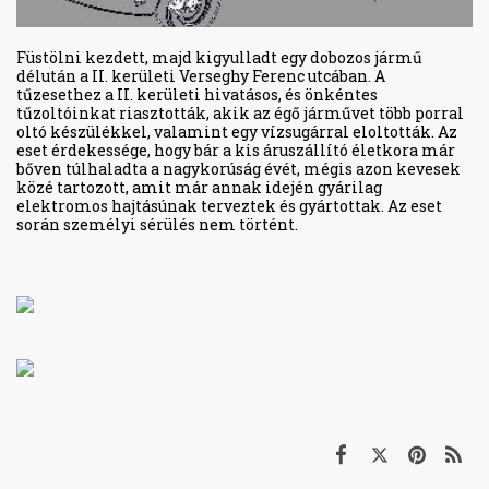
Füstölni kezdett, majd kigyulladt egy dobozos jármű
délután a II. kerületi Verseghy Ferenc utcában. A
tűzesethez a II. kerületi hivatásos, és önkéntes
tűzoltóinkat riasztották, akik az égő járművet több porral
oltó készülékkel, valamint egy vízsugárral eloltották. Az
eset érdekessége, hogy bár a kis áruszállító életkora már
bőven túlhaladta a nagykorúság évét, mégis azon kevesek
közé tartozott, amit már annak idején gyárilag
elektromos hajtásúnak terveztek és gyártottak. Az eset
során személyi sérülés nem történt.