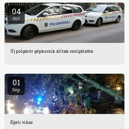
04
Oct
Új polgárőr gépkocsik álltak szolgálatba
01
Sep
Éjjeli vihar