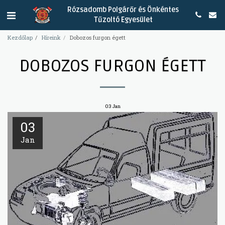
Rózsadomb Polgárőr és Önkéntes
Tűzoltó Egyesület
Kezdőlap
Híreink
Dobozos furgon égett
DOBOZOS FURGON ÉGETT
03
Jan
03
Jan