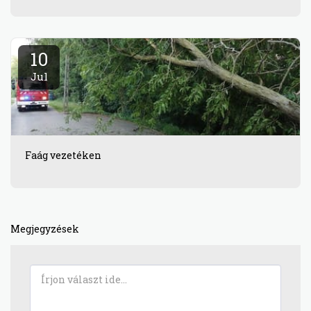
10
Jul
Faág vezetéken
Megjegyzések