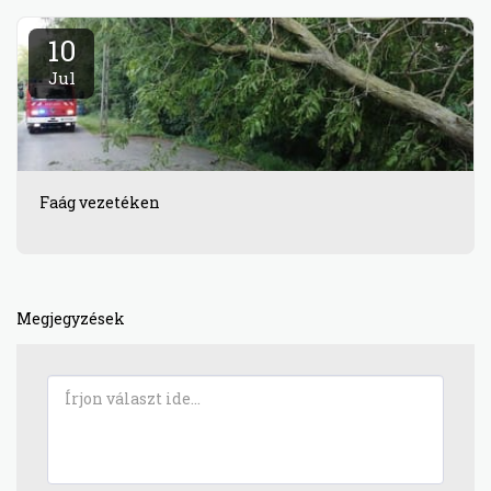
10
Jul
Faág vezetéken
Megjegyzések