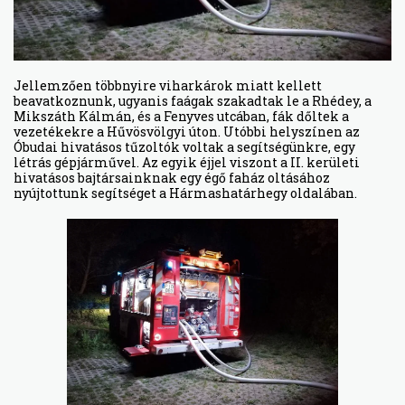
Jellemzően többnyire viharkárok miatt kellett
beavatkoznunk, ugyanis faágak szakadtak le a Rhédey, a
Mikszáth Kálmán, és a Fenyves utcában, fák dőltek a
vezetékekre a Hűvösvölgyi úton. Utóbbi helyszínen az
Óbudai hivatásos tűzoltók voltak a segítségünkre, egy
létrás gépjárművel. Az egyik éjjel viszont a II. kerületi
hivatásos bajtársainknak egy égő faház oltásához
nyújtottunk segítséget a Hármashatárhegy oldalában.