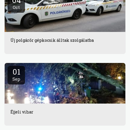
04
Oct
Új polgárőr gépkocsik álltak szolgálatba
01
Sep
Éjjeli vihar