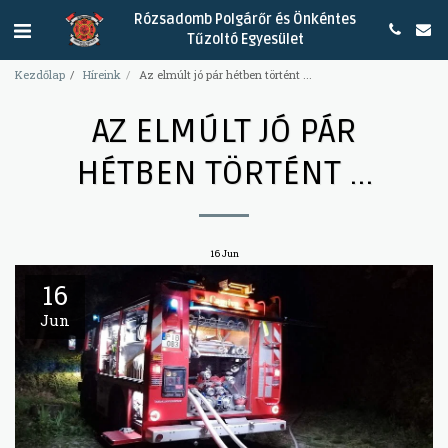
Rózsadomb Polgárőr és Önkéntes
Tűzoltó Egyesület
Kezdőlap
Híreink
Az elmúlt jó pár hétben történt ...
AZ ELMÚLT JÓ PÁR
HÉTBEN TÖRTÉNT ...
16
Jun
16
Jun