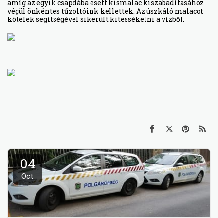
amíg az egyik csapdába esett kismalac kiszabadításához
végül önkéntes tűzoltóink kellettek. Az úszkáló malacot
kötelek segítségével sikerült kitessékelni a vízből.
04
Oct