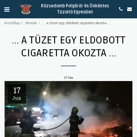
Rózsadomb Polgárőr és Önkéntes
Tűzoltó Egyesület
Kezdőlap
Híreink
... a tüzet egy eldobott cigaretta okozta ...
... A TÜZET EGY ELDOBOTT
CIGARETTA OKOZTA ...
17
Jun
17
Jun