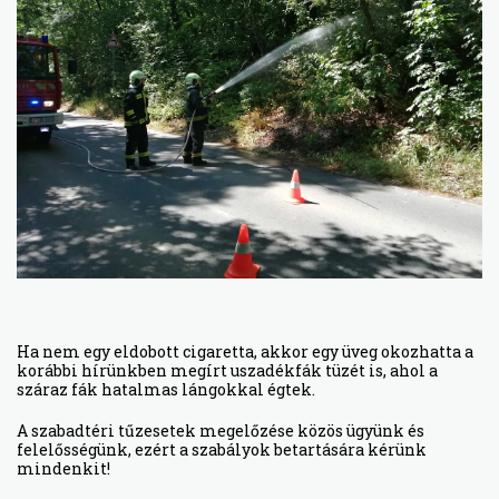
Ha nem egy eldobott cigaretta, akkor egy üveg okozhatta a
korábbi hírünkben megírt uszadékfák tüzét is, ahol a
száraz fák hatalmas lángokkal égtek.
A szabadtéri tűzesetek megelőzése közös ügyünk és
felelősségünk, ezért a szabályok betartására kérünk
mindenkit!