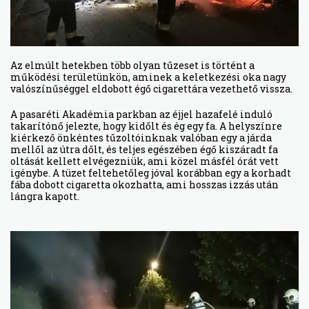
Az elmúlt hetekben több olyan tűzeset is történt a
működési területünkön, aminek a keletkezési oka nagy
valószínűséggel eldobott égő cigarettára vezethető vissza.
A pasaréti Akadémia parkban az éjjel hazafelé induló
takarítónő jelezte, hogy kidőlt és ég egy fa. A helyszínre
kiérkező önkéntes tűzoltóinknak valóban egy a járda
mellől az útra dőlt, és teljes egészében égő kiszáradt fa
oltását kellett elvégezniük, ami közel másfél órát vett
igénybe. A tüzet feltehetőleg jóval korábban egy a korhadt
fába dobott cigaretta okozhatta, ami hosszas izzás után
lángra kapott.