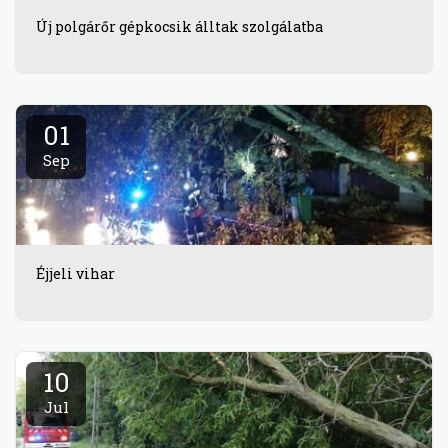
Új polgárőr gépkocsik álltak szolgálatba
01
Sep
Éjjeli vihar
10
Jul