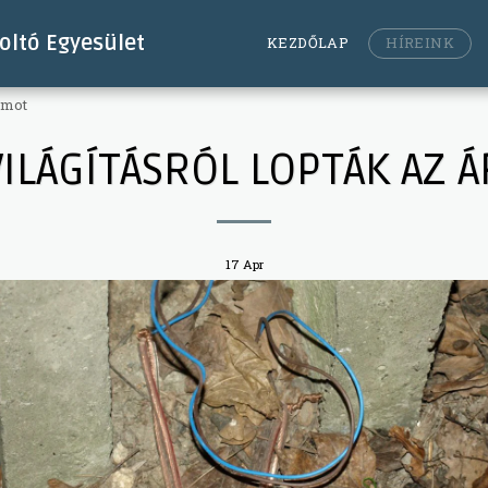
ltó Egyesület
KEZDŐLAP
HÍREINK
amot
VILÁGÍTÁSRÓL LOPTÁK AZ 
17
Apr