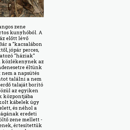
angos zene
ortos kunyhóból. A
z előtt lévő
Bár a "kacsalábon
ől, jópár perces,
atozó "háziak"
úl közlékenynek az
ndenesetre éltünk
t nem a napsütés
atot találni a nem
rdő talaját borító
közül az egyiken
nk központjába
ákolt kábelek úgy
lett, és néhol a
lágának eredeti
öltő zene mellett -
enek, értesítettük