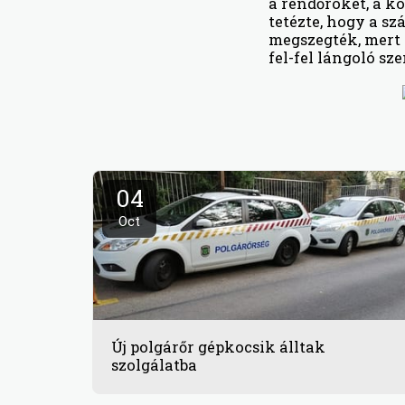
a rendőröket, a kö
tetézte, hogy a sz
megszegték, mert 
fel-fel lángoló sz
04
Oct
Új polgárőr gépkocsik álltak
szolgálatba