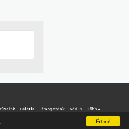
műveink
Galéria
Támogatóink
Adó 1%
Több
tó Egyesület
Értem!
.