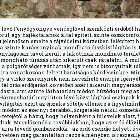
n lévő Fenyőgyöngye vendéglővel szemközti erdőből h
körül, egy hajléktalanok által épített, szinte összkomf
jelentősen emelte a tájvédelmi körzetben felépített há
a szinte karácsonyinak mondható díszkivilágítás is. 
onylagosan távol került a lakottnak mondható területt
ondható túrázás után sikerült csak rátalálni. A mul
 polgárőrséget várhatták, így nem is bizonyultak t
aira vonatkozóan feltett barátságos kérdéseinkre. Mi
gy a viskó szerénynek nem nevezhető energia igényé
l fél órás erdőjárást követően azért sikerült magyaráz
ásra, ami szinte láthatatlan módon húzódott meg az e
A Hármashatárhegyi úton lévő közvilágítási oszlopok 
világítás, ezért az éjszaka sötétje ellenére a figyelmü
s módon az ezernyi darabból, szigetelés nélkül összet
 tetejétől a házig, hogy helyenként a falevelek alatt, fe
adtak. Megelőzendő a továbbiakban, hogy az erdő élővi
eg arra tévedő gombaszedők - az erdő csendje helyett üv
követően még garantáltan rázós élményben is részesülj