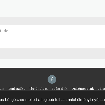
zem
Statisztika
Történelem
Számaink
Önkénteseink
Jár
 2026 Minden jog fenntartva -
Rózsadomb Polgárőr és Önkéntes Tűzol
os böngészés mellett a legjobb felhasználói élményt nyújtsa