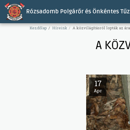
Rózsadomb Polgárőr és Önkéntes Tűzo
Kezdőlap
Híreink
A közvilágításról lopták az ár
A KÖZ
17
Apr