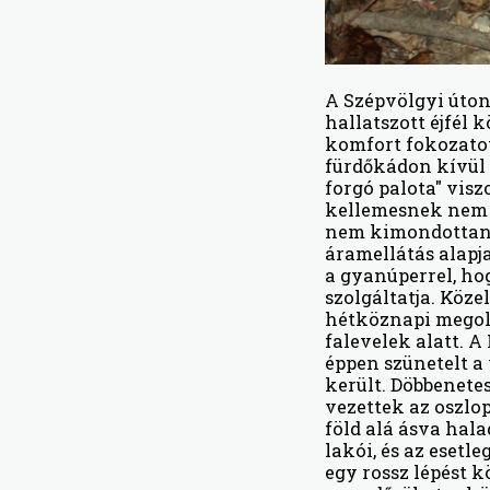
A Szépvölgyi úto
hallatszott éjfél 
komfort fokozatot 
fürdőkádon kívül 
forgó palota" visz
kellemesnek nem m
nem kimondottan a
áramellátás alapj
a gyanúperrel, ho
szolgáltatja. Köze
hétköznapi megold
falevelek alatt. 
éppen szünetelt a 
került. Döbbenete
vezettek az oszlop
föld alá ásva hal
lakói, és az esetl
egy rossz lépést 