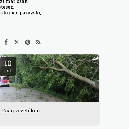
ezt már csak
etesen
s kupac parázsló,
10
Jul
Faág vezetéken