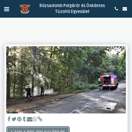
Rózsadomb Polgárőr és Önkéntes
Tűzoltó Egyesület